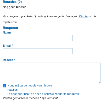
Reacties (0)
Nog geen reacties.
Voor reageren op artikelen bij casinogokken.net gelden huisregels.
Klik hier
om die
regels lezen.
Reageren
Naam *
E-mail *
Reactie *
Houd mij op de hoogte van nieuwe
reacties.
Of
abonneer uzelf
op deze discussie zonder te reageren.
Velden gemarkeerd met een * zijn verplicht