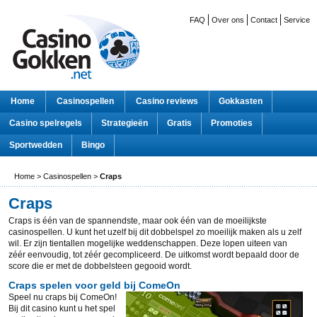
FAQ
Over ons
Contact
Service
Home
Casinospellen
Casino reviews
Gokkasten
Casino spelregels
Strategieën
Gratis
Promoties
Sportwedden
Bingo
Home
>
Casinospellen
>
Craps
Craps
Craps is één van de spannendste, maar ook één van de moeilijkste
casinospellen. U kunt het uzelf bij dit dobbelspel zo moeilijk maken als u zelf
wil. Er zijn tientallen mogelijke weddenschappen. Deze lopen uiteen van
zéér eenvoudig, tot zéér gecompliceerd. De uitkomst wordt bepaald door de
score die er met de dobbelsteen gegooid wordt.
Craps spelen voor geld bij ComeOn
Speel nu craps bij ComeOn!
Bij dit casino kunt u het spel