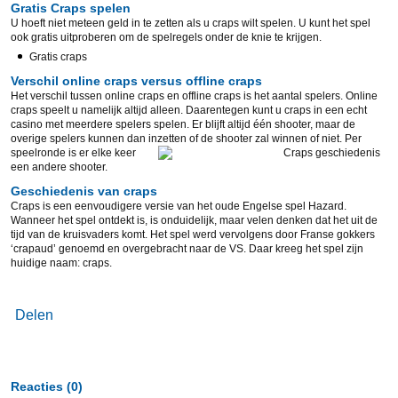
Gratis Craps spelen
U hoeft niet meteen geld in te zetten als u craps wilt spelen. U kunt het spel
ook gratis uitproberen om de spelregels onder de knie te krijgen.
Gratis craps
Verschil online craps versus offline craps
Het verschil tussen online craps en offline craps is het aantal spelers. Online
craps speelt u namelijk altijd alleen. Daarentegen kunt u craps in een echt
casino met meerdere spelers spelen. Er blijft altijd één shooter, maar de
overige spelers kunnen dan inzetten of de shooter zal winnen of
niet. Per
speelronde is er elke keer
een andere shooter.
Geschiedenis van craps
Craps is een eenvoudigere versie van het oude Engelse spel Hazard.
Wanneer het spel ontdekt is, is onduidelijk, maar velen denken dat het uit de
tijd van de kruisvaders komt. Het spel werd vervolgens door Franse gokkers
‘crapaud’ genoemd en overgebracht naar de VS. Daar kreeg het spel zijn
huidige naam: craps.
Delen
Reacties (0)