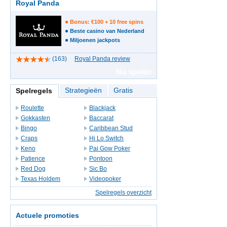
Royal Panda
Bonus: €100 + 10 free spins
Beste casino van Nederland
Miljoenen jackpots
(163)
Royal Panda review
Nu spelen
Strategieën
Gratis
Spelregels
Roulette
Blackjack
Gokkasten
Baccarat
Bingo
Caribbean Stud
Craps
Hi Lo Switch
Keno
Pai Gow Poker
Patience
Pontoon
Red Dog
Sic Bo
Texas Holdem
Videopoker
Spelregels overzicht
Actuele promoties