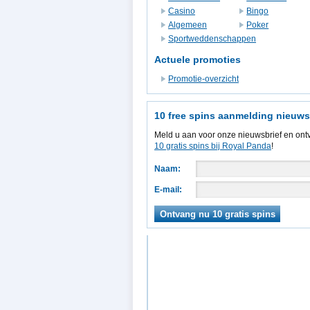
Casino
Bingo
Algemeen
Poker
Sportweddenschappen
Actuele promoties
Promotie-overzicht
10 free spins aanmelding nieuws
Meld u aan voor onze nieuwsbrief en ont
10 gratis spins bij Royal Panda
!
Naam:
E-mail: