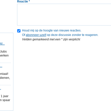
Reactie *
Houd mij op de hoogte van nieuwe reacties.
Of
abonneer uzelf
op deze discussie zonder te reageren.
Velden gemarkeerd met een * zijn verplicht
d...
clubs
nwerken
..
niaal!
rdienen,
.
 1 jaar
en spaar