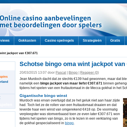
eviews
Gokkasten
Casino spelregels
Strategieën
Gratis
int jackpot van €307.671
Schotse bingo oma wint jackpot van
20/03/2015 13:07 door
Pascal
|
Bingo
|
Reageer (0)
 spins
Jean Murdoch dacht dat ze slechts €139 had gewonnen, maar dat bleek
erland
namelijk een
bingo jackpot van maar liefst €307.671
binnen gehenge
tijdens het spelen van een fruitautomaat in de Mecca gokhal in het Sch
Gigantische bingo winst
w
Murdoch was ervan overtuigd dat ze het geluk niet aan haar zijde
spelen
had. Toch liet ze de rollen van een fruitautomaat draaien en dat
leverde haar een winst van omgerekend €418 op. De voormalig
verpleegster was stomverbaasd toen ze even later €307.671 won
tijdens het spelen van bingo, zo is te lezen in een verklaring van
de gokhal gespecialiseerd in
bingo
.