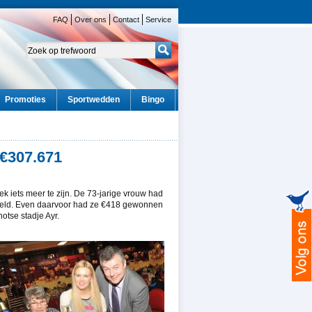
FAQ
Over ons
Contact
Service
Promoties
Sportwedden
Bingo
 €307.671
 iets meer te zijn. De 73-jarige vrouw had
ld. Even daarvoor had ze €418 gewonnen
otse stadje Ayr.